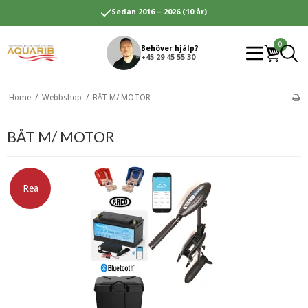
Sedan 2016 – 2026 (10 år)
0
Behöver hjälp?
+45 29 45 55 30
Home
/
Webbshop
/
BÅT M/ MOTOR
BÅT M/ MOTOR
Rea